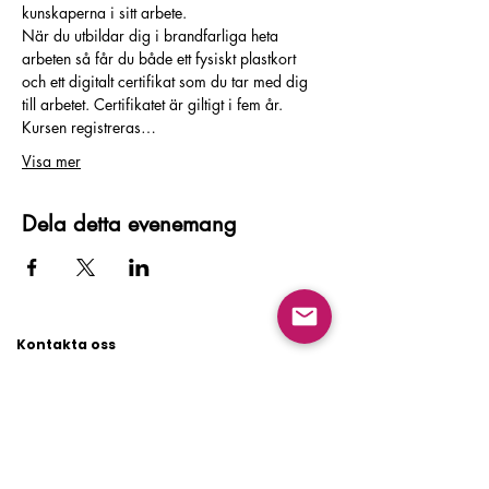
kunskaperna i sitt arbete.
När du utbildar dig i brandfarliga heta 
arbeten så får du både ett fysiskt plastkort 
och ett digitalt certifikat som du tar med dig 
till arbetet. Certifikatet är giltigt i fem år. 
Kursen registreras…
Visa mer
Dela detta evenemang
Kontakta oss
Huvudkontor
Besöksadress:
Flygfältsgatan 15, 128 30 Skarpnäck
Växel: