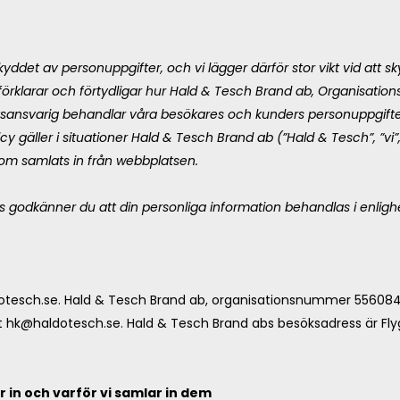
ddet av personuppgifter, och vi lägger därför stor vikt vid att s
y förklarar och förtydligar hur Hald & Tesch Brand ab, Organisat
ansvarig behandlar våra besökares och kunders personuppgifte
y gäller i situationer Hald & Tesch Brand ab (”Hald & Tesch”, ”vi”,
som samlats in från webbplatsen.
godkänner du att din personliga information behandlas i enli
otesch.se
. Hald & Tesch Brand ab, organisationsnummer 55608
t
hk@haldotesch.se
. Hald & Tesch Brand abs besöksadress är Fly
r in och varför vi samlar in dem