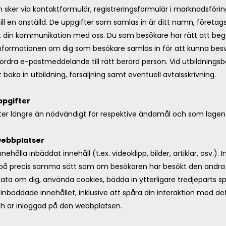
sker via kontaktformulär, registreringsformulär i marknadsföring
ill en anställd. De uppgifter som samlas in är ditt namn, företa
din kommunikation med oss. Du som besökare har rätt att beg
 Informationen om dig som besökare samlas in för att kunna bes
rdra e-postmeddelande till rätt berörd person. Vid utbildnings
 boka in utbildning, försäljning samt eventuell avtalsskrivning.
ppgifter
fter längre än nödvändigt för respektive ändamål och som lagen 
webbplatser
ehålla inbäddat innehåll (t.ex. videoklipp, bilder, artiklar, osv.). 
g på precis samma sätt som om besökaren har besökt den andra
ata om dig, använda cookies, bädda in ytterligare tredjeparts s
inbäddade innehållet, inklusive att spåra din interaktion med d
ch är inloggad på den webbplatsen.