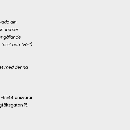
kydda din
ionsnummer
r gällande
 ”oss” och ”vår”)
ghet med denna
4-6544 ansvarar
gfältsgatan 15,