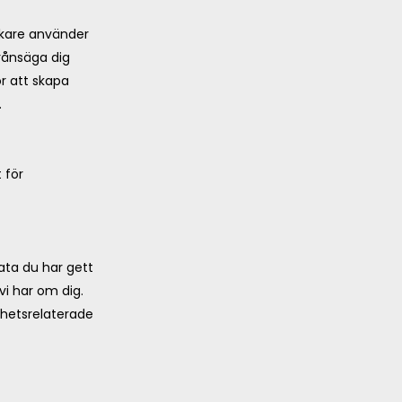
ökare använder
frånsäga dig
ör att skapa
.
 för
data du har gett
vi har om dig.
erhetsrelaterade