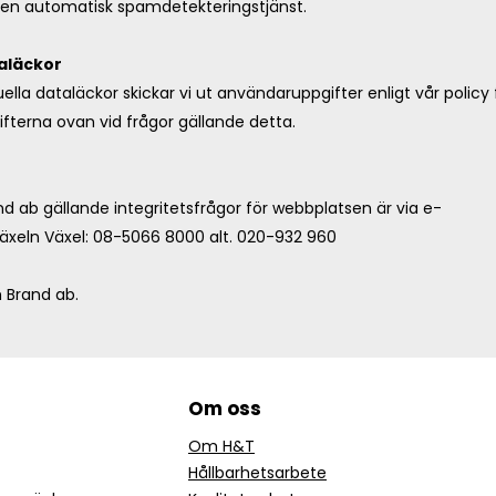
 en automatisk spamdetekteringstjänst.
taläckor
ella dataläckor skickar vi ut användaruppgifter enligt vår policy
ifterna ovan vid frågor gällande detta.
 ab gällande integritetsfrågor för webbplatsen är via e-
växeln Växel:
08-5066 8000
alt.
020-932 960
 Brand ab.
Om oss
Om H&T
Hållbarhetsarbete