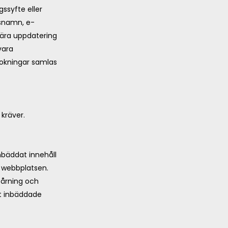
ssyfte eller
gsnamn, e-
ära uppdatering
vara
bokningar samlas
kräver.
Inbäddat innehåll
 webbplatsen.
pårning och
et inbäddade