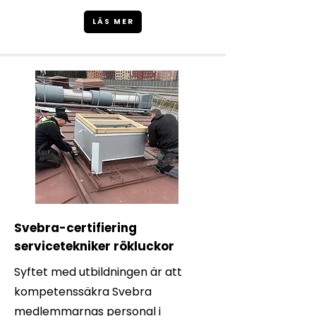
LÄS MER
Svebra-certifiering
servicetekniker rökluckor
Syftet med utbildningen är att
kompetenssäkra Svebra
medlemmarnas personal i