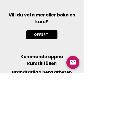
Vill du veta mer eller boka en
kurs?
OFFERT
Kommande öppna
kurstillfällen
Brandfarliga heta arbeten
Brandfarliga heta Arbeten - Öppen kurs
Stockholm
tors 27 aug.
Skarpnäck, Flygfältsgatan 15, 128 30 Skarpnäck,
Sverige