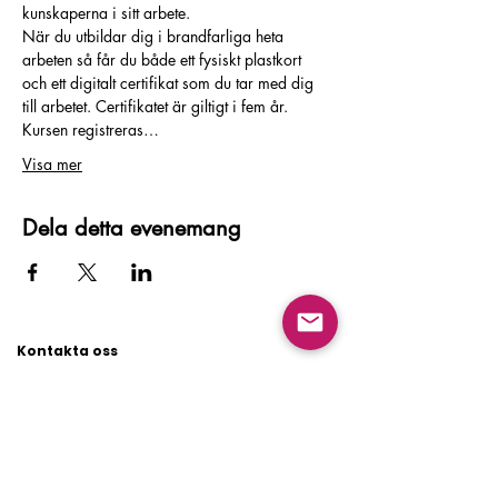
kunskaperna i sitt arbete.
När du utbildar dig i brandfarliga heta 
arbeten så får du både ett fysiskt plastkort 
och ett digitalt certifikat som du tar med dig 
till arbetet. Certifikatet är giltigt i fem år. 
Kursen registreras…
Visa mer
Dela detta evenemang
Kontakta oss
Huvudkontor
Besöksadress:
Flygfältsgatan 15, 128 30 Skarpnäck
Växel: