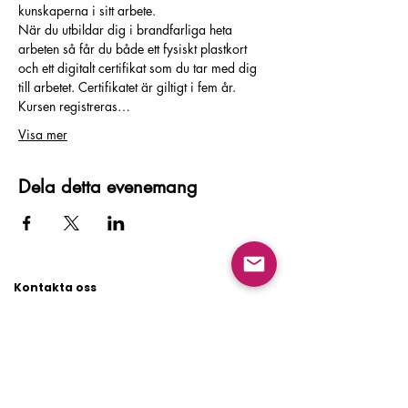
kunskaperna i sitt arbete.
När du utbildar dig i brandfarliga heta 
arbeten så får du både ett fysiskt plastkort 
och ett digitalt certifikat som du tar med dig 
till arbetet. Certifikatet är giltigt i fem år. 
Kursen registreras…
Visa mer
Dela detta evenemang
Kontakta oss
Huvudkontor
Besöksadress:
Flygfältsgatan 15, 128 30 Skarpnäck
Växel: