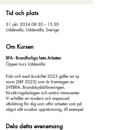
Tid och plats
31 okt. 2024 08:30 – 15:30
Uddevalla, Uddevalla, Sverige
Om Kursen
BFA - Brandfarliga heta Arbeten
Öppen kurs Uddevalla
Från och med årsskiftet 2023 gäller en ny
norm (SBF 2022) som är framtagen av
SVEBRA, Brandskyddsföreningen,
försäkringsbolagen och andra intressenter.
Vi erhåller en modern och anpassad
utbildning för dig som utför arbeten som på
något sätt orsakar uppvärmning, till exempel
svetsning, lödning, torkning.
Alla som utför
dessa arbeten på en tillfällig arbetsplats måste
Dela detta evenemang
genomgå en utbildning och inneha ett giltigt