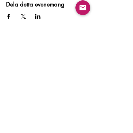
Dela detta evenemang
Kontakta oss
Huvudkontor
Besöksadress:
Flygfältsgatan 15, 128 30 Skarpnäck
Växel:
Öppettider vardagar 08:30-17:00
08-5066 8000
alt.
020-932 960
Mejl:
hk@haldotesch.se
Om oss
Om H&T
Hållbarhetsarbete
Kvalitetsarbete