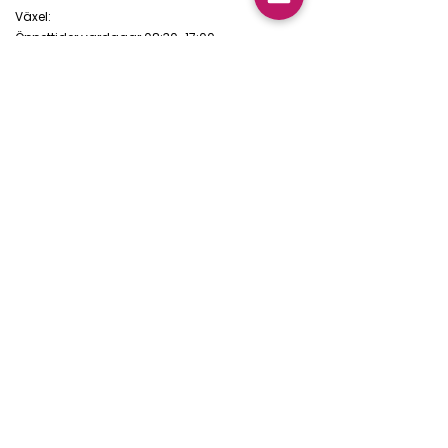
Växel:
Öppettider vardagar 08:30-17:00
08-5066 8000
alt.
020-932 960
Mejl:
hk@haldotesch.se
Om oss
Om H&T
Hållbarhetsarbete
Kvalitetsarbete
Möt våra medarbetare
Jobba hos oss
Sekretesspolicy
Följ oss
Medlemmar i