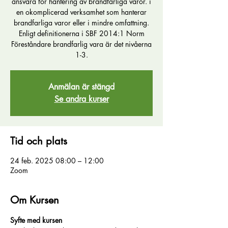
ansvara för hantering av brandfarliga varor. i
en okomplicerad verksamhet som hanterar
brandfarliga varor eller i mindre omfattning.
Enligt definitionerna i SBF 2014:1 Norm
Föreståndare brandfarlig vara är det nivåerna
1-3.
Anmälan är stängd
Se andra kurser
Tid och plats
24 feb. 2025 08:00 – 12:00
Zoom
Om Kursen
Syfte med kursen 