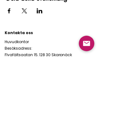
Kontakta oss
Huvudkontor
Besöksadress:
Flygfältsgatan 15, 128 30 Skarpnäck
Växel:
Öppettider vardagar 08:30-17:00
08-5066 8000
alt.
020-932 960
Mejl:
hk@haldotesch.se
Om oss
Om H&T
Hållbarhetsarbete
Kvalitetsarbete
Möt våra medarbetare