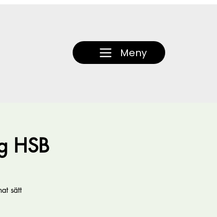
Meny
ig HSB
at sätt