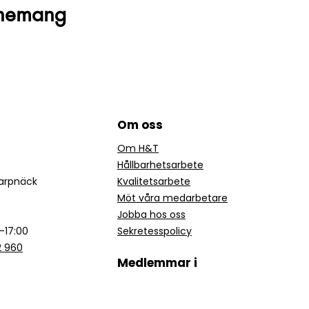
enemang
Om oss
Om H&T
Hållbarhetsarbete
karpnäck
Kvalitetsarbete
Möt våra medarbetare
Jobba hos oss
-17:00
Sekretesspolicy
2 960
Medlemmar i