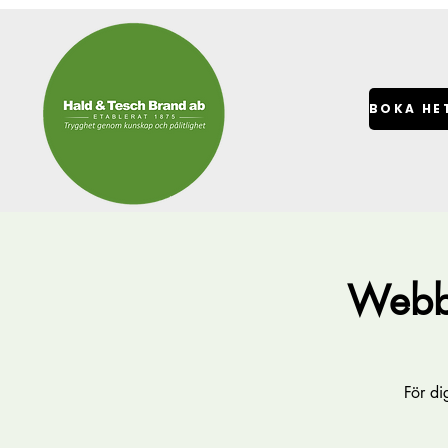
Webb-
För di