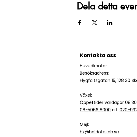
Dela detta ev
Kontakta oss
Huvudkontor
Besöksadress:
Flygfältsgatan 15, 128 30 S
Växel:
Öppettider vardagar 08:30
08-5066 8000
alt.
020-93
Mejl:
hk@haldotesch.se