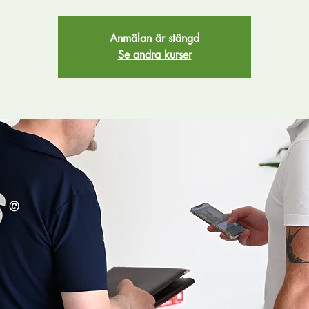
Anmälan är stängd
Se andra kurser