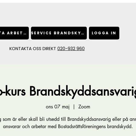
BOKA HETA ARBETEN
SERVICE BRANDSKYDD
LOGGA IN
KONTAKTA OSS DIREKT
020-932 960
kurs Brandskyddsansvar
ons 07 maj
  |  
Zoom
g som är eller skall bli utsedd till Brandskyddsansvarig eller på ann
ansvarar och arbetar med Bostadsrättsföreningens brandskydd.