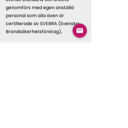
genomförs med egen anställd
personal som alla även är
certifierade av SVEBRA (Svenska
Brandsäkerhetsföretag),
Du kan läsa mer här >>
Kontakta oss
Fyll i formuläret så hör vi av oss så fort
som möjligt. Vi ser fram emot att höra
från dig.